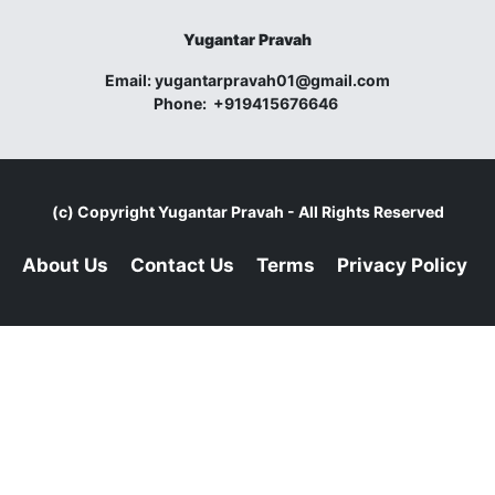
Yugantar Pravah
Email:
yugantarpravah01@gmail.com
Phone:
+919415676646
(c) Copyright
Yugantar Pravah
- All Rights Reserved
About Us
Contact Us
Terms
Privacy Policy