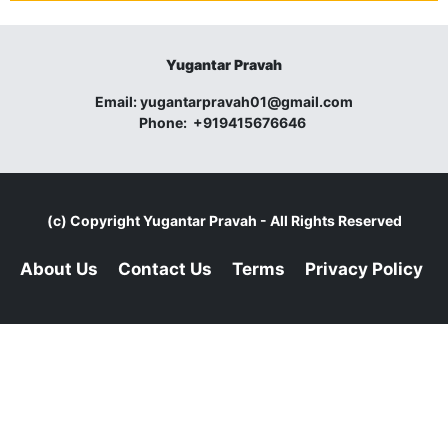
Yugantar Pravah
Email:
yugantarpravah01@gmail.com
Phone:
+919415676646
(c) Copyright
Yugantar Pravah
- All Rights Reserved
About Us
Contact Us
Terms
Privacy Policy