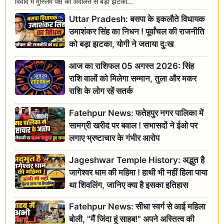
विवाद में मुस्लिम पक्ष को अदालत से बड़ा झटका...
Uttar Pradesh: बसपा के इकलौते विधायक
उमाशंकर सिंह का निधन ! पूर्वांचल की राजनीति
को बड़ा झटका, योगी ने जताया दुःख
आज का राशिफल 05 अगस्त 2026: सिंह
राशि वालों को मिलेगा सम्मान, तुला और मकर
राशि के लोग रहें सतर्क
Fatehpur News: फतेहपुर नगर पालिका में
सामग्री खरीद पर बवाल ! सभासदों ने ईओ पर
लगाए भ्रष्टाचार के गंभीर आरोप
Jageshwar Temple History: अद्भुत है
जागेश्वर धाम की महिमा ! हाथी भी नहीं हिला पाया
था शिवलिंग, जानिए क्या है इसका इतिहास
Fatehpur News: सीधा स्वर्ग से आई महिला
बोली, "मैं जिंदा हूं साहब!" अपने अस्तित्व की