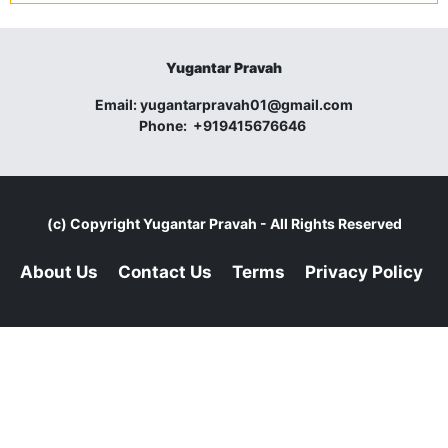
Yugantar Pravah
Email:
yugantarpravah01@gmail.com
Phone:
+919415676646
(c) Copyright
Yugantar Pravah
- All Rights Reserved
About Us
Contact Us
Terms
Privacy Policy