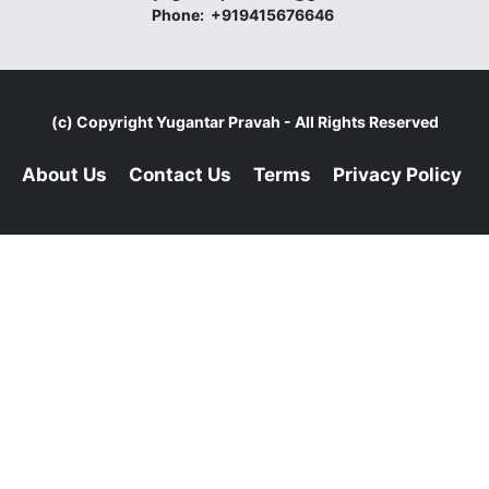
Phone:
+919415676646
(c) Copyright
Yugantar Pravah
- All Rights Reserved
About Us
Contact Us
Terms
Privacy Policy