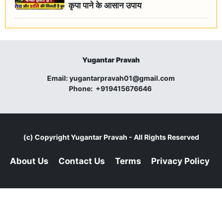
कृपा पाने के आसान उपाय
Yugantar Pravah
Email:
yugantarpravah01@gmail.com
Phone:
+919415676646
(c) Copyright
Yugantar Pravah
- All Rights Reserved
About Us
Contact Us
Terms
Privacy Policy