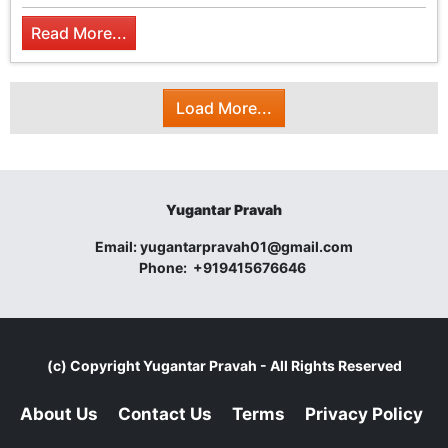
Read More...
Load More...
Yugantar Pravah
Email:
yugantarpravah01@gmail.com
Phone:
+919415676646
(c) Copyright
Yugantar Pravah
- All Rights Reserved
About Us
Contact Us
Terms
Privacy Policy