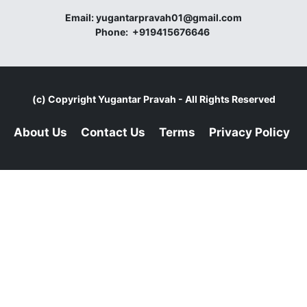
Email:
yugantarpravah01@gmail.com
Phone:
+919415676646
(c) Copyright
Yugantar Pravah
- All Rights Reserved
About Us
Contact Us
Terms
Privacy Policy