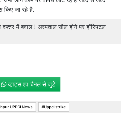
है. सभी लोग काम पर वापस लौट रहे हैं जल्द से जल्द
 किए जा रहे हैं.
तर में बवाल ! अस्पताल सील होने पर हॉस्पिटल
े
व्हाट्स एप चैनल से जुड़ें
ehpur UPPCl News
Uppcl strike