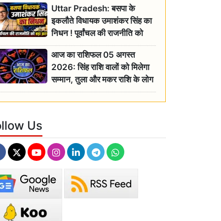
Uttar Pradesh: बसपा के
इकलौते विधायक उमाशंकर सिंह का
निधन ! पूर्वांचल की राजनीति को
बड़ा झटका, योगी ने जताया दुःख
आज का राशिफल 05 अगस्त
2026: सिंह राशि वालों को मिलेगा
सम्मान, तुला और मकर राशि के लोग
रहें सतर्क
ollow Us