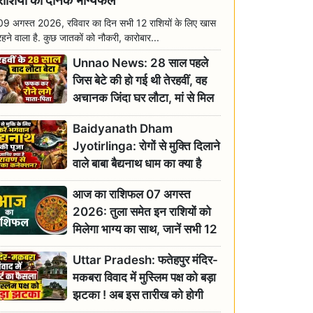
राशियों का दैनिक भाग्यफल
09 अगस्त 2026, रविवार का दिन सभी 12 राशियों के लिए खास
रहने वाला है. कुछ जातकों को नौकरी, कारोबार...
Unnao News: 28 साल पहले
जिस बेटे की हो गई थी तेरहवीं, वह
अचानक जिंदा घर लौटा, मां से मिल
छलक पड़े आंसू
Baidyanath Dham
Jyotirlinga: रोगों से मुक्ति दिलाने
वाले बाबा बैद्यनाथ धाम का क्या है
रावण से संबंध? जानिए ज्योतिर्लिंग की
आज का राशिफल 07 अगस्त
महिमा
2026: तुला समेत इन राशियों को
मिलेगा भाग्य का साथ, जानें सभी 12
राशियों का दैनिक भाग्यफल
Uttar Pradesh: फतेहपुर मंदिर-
मकबरा विवाद में मुस्लिम पक्ष को बड़ा
झटका ! अब इस तारीख को होगी
सुनवाई