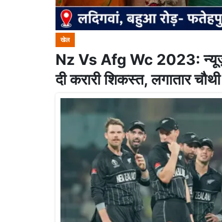
खेल
Nz Vs Afg Wc 2023: न्यूज़ील
दी करारी शिकस्त, लगातार चौथी