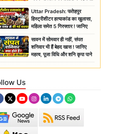
रही बुजुर्ग, एसडीएम ने दिए जांच के
Uttar Pradesh: फतेहपुर
आदेश
हिस्ट्रीशीटर हत्याकांड का खुलासा,
महिला समेत 5 गिरफ्तार ! जानिए
क्या था कनेक्शन?
सावन में सोमवार ही नहीं, संपत
शनिवार भी हैं बेहद खास ! जानिए
महत्व, पूजा विधि और शनि कृपा पाने
के आसान उपाय
ollow Us