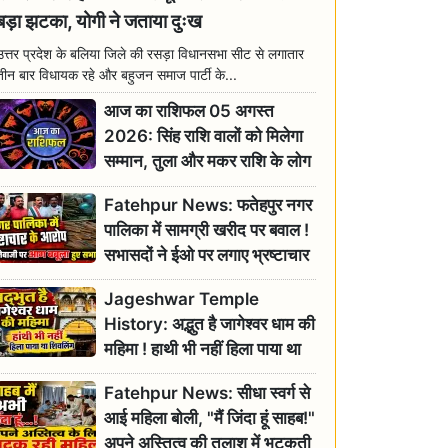
बड़ा झटका, योगी ने जताया दुःख
उत्तर प्रदेश के बलिया जिले की रसड़ा विधानसभा सीट से लगातार
तीन बार विधायक रहे और बहुजन समाज पार्टी के...
आज का राशिफल 05 अगस्त
2026: सिंह राशि वालों को मिलेगा
सम्मान, तुला और मकर राशि के लोग
रहें सतर्क
Fatehpur News: फतेहपुर नगर
पालिका में सामग्री खरीद पर बवाल !
सभासदों ने ईओ पर लगाए भ्रष्टाचार
के गंभीर आरोप
Jageshwar Temple
History: अद्भुत है जागेश्वर धाम की
महिमा ! हाथी भी नहीं हिला पाया था
शिवलिंग, जानिए क्या है इसका
Fatehpur News: सीधा स्वर्ग से
इतिहास
आई महिला बोली, "मैं जिंदा हूं साहब!"
अपने अस्तित्व की तलाश में भटकती