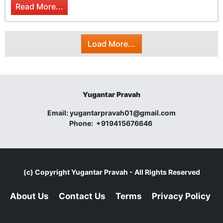
Read More...
Load More...
Yugantar Pravah
Email:
yugantarpravah01@gmail.com
Phone:
+919415676646
(c) Copyright
Yugantar Pravah
- All Rights Reserved
About Us
Contact Us
Terms
Privacy Policy