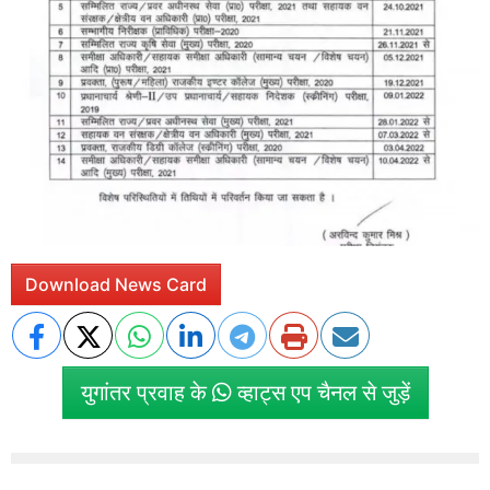
Download News Card
युगांतर प्रवाह के
व्हाट्स एप चैनल से जुड़ें