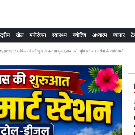
्ट्रीय
खेल
मनोरंजन
स्वास्थ्य
ज्योतिष
अध्यात्म
व्यापार
टे
raj : माफियाओं को भूमि से कराया मुक्त,अब उसी भूमि पर बने गरीबों के आशियाने