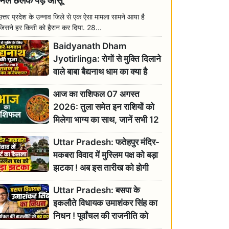
मिल छलक पड़े आंसू
उत्तर प्रदेश के उन्नाव जिले से एक ऐसा मामला सामने आया है
जिसने हर किसी को हैरान कर दिया. 28...
Baidyanath Dham
Jyotirlinga: रोगों से मुक्ति दिलाने
वाले बाबा बैद्यनाथ धाम का क्या है
रावण से संबंध? जानिए ज्योतिर्लिंग की
आज का राशिफल 07 अगस्त
महिमा
2026: तुला समेत इन राशियों को
मिलेगा भाग्य का साथ, जानें सभी 12
राशियों का दैनिक भाग्यफल
Uttar Pradesh: फतेहपुर मंदिर-
मकबरा विवाद में मुस्लिम पक्ष को बड़ा
झटका ! अब इस तारीख को होगी
सुनवाई
Uttar Pradesh: बसपा के
इकलौते विधायक उमाशंकर सिंह का
निधन ! पूर्वांचल की राजनीति को
बड़ा झटका, योगी ने जताया दुःख