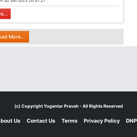
On
30 Jun 2023 20:57:21
e...
oad More...
(c) Copyright
Yugantar Pravah
- All Rights Reserved
bout Us
Contact Us
Terms
Privacy Policy
DNP