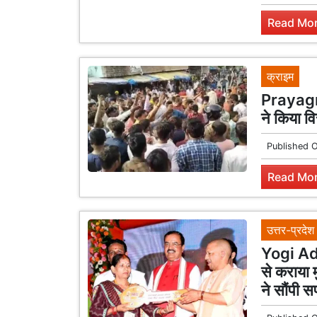
Read Mor
क्राइम
Prayagra
ने किया वि
Published 
Read Mor
उत्तर-प्रदेश
Yogi Adi
से कराया 
ने सौंपी स