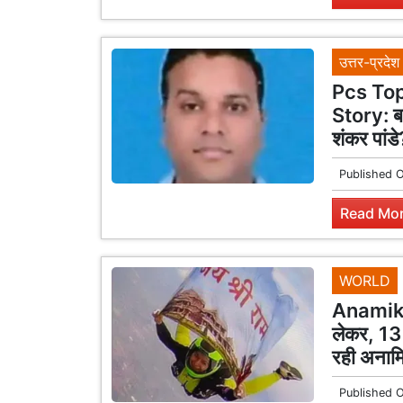
उत्तर-प्रदेश
Pcs To
Story: बस
शंकर पांडे
Published 
Read Mor
WORLD
Anamika 
लेकर, 13 
रही अनामि
Published 