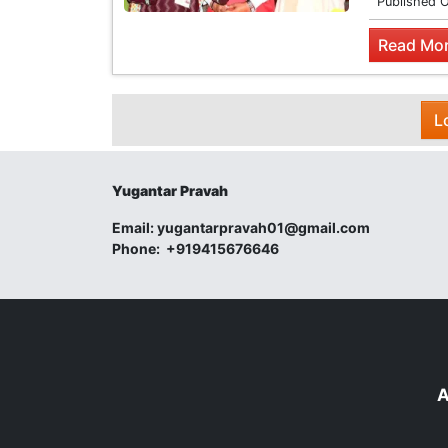
Published 
Read Mor
L
Yugantar Pravah
Email:
yugantarpravah01@gmail.com
Phone:
+919415676646
A