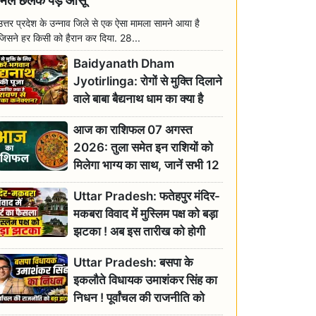
मिल छलक पड़े आंसू
उत्तर प्रदेश के उन्नाव जिले से एक ऐसा मामला सामने आया है
जिसने हर किसी को हैरान कर दिया. 28...
Baidyanath Dham
Jyotirlinga: रोगों से मुक्ति दिलाने
वाले बाबा बैद्यनाथ धाम का क्या है
रावण से संबंध? जानिए ज्योतिर्लिंग की
आज का राशिफल 07 अगस्त
महिमा
2026: तुला समेत इन राशियों को
मिलेगा भाग्य का साथ, जानें सभी 12
राशियों का दैनिक भाग्यफल
Uttar Pradesh: फतेहपुर मंदिर-
मकबरा विवाद में मुस्लिम पक्ष को बड़ा
झटका ! अब इस तारीख को होगी
सुनवाई
Uttar Pradesh: बसपा के
इकलौते विधायक उमाशंकर सिंह का
निधन ! पूर्वांचल की राजनीति को
बड़ा झटका, योगी ने जताया दुःख