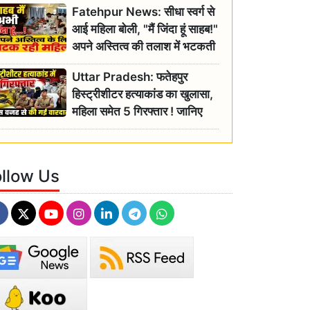
Fatehpur News: सीधा स्वर्ग से
इतिहास
आई महिला बोली, "मैं जिंदा हूं साहब!"
अपने अस्तित्व की तलाश में भटकती
रही बुजुर्ग, एसडीएम ने दिए जांच के
Uttar Pradesh: फतेहपुर
आदेश
हिस्ट्रीशीटर हत्याकांड का खुलासा,
महिला समेत 5 गिरफ्तार ! जानिए
क्या था कनेक्शन?
ollow Us