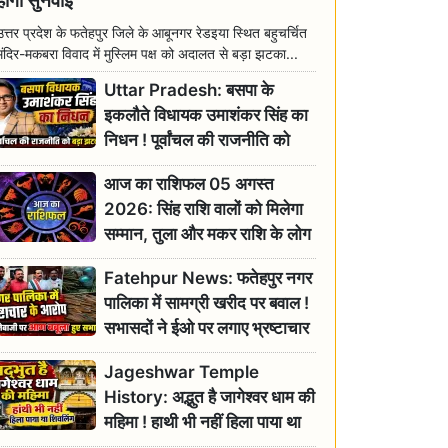
होगी सुनवाई
उत्तर प्रदेश के फतेहपुर जिले के आबूनगर रेडइया स्थित बहुचर्चित
मंदिर-मकबरा विवाद में मुस्लिम पक्ष को अदालत से बड़ा झटका...
Uttar Pradesh: बसपा के
इकलौते विधायक उमाशंकर सिंह का
निधन ! पूर्वांचल की राजनीति को
बड़ा झटका, योगी ने जताया दुःख
आज का राशिफल 05 अगस्त
2026: सिंह राशि वालों को मिलेगा
सम्मान, तुला और मकर राशि के लोग
रहें सतर्क
Fatehpur News: फतेहपुर नगर
पालिका में सामग्री खरीद पर बवाल !
सभासदों ने ईओ पर लगाए भ्रष्टाचार
के गंभीर आरोप
Jageshwar Temple
History: अद्भुत है जागेश्वर धाम की
महिमा ! हाथी भी नहीं हिला पाया था
शिवलिंग, जानिए क्या है इसका