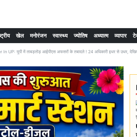
्ट्रीय
खेल
मनोरंजन
स्वास्थ्य
ज्योतिष
अध्यात्म
व्यापार
टे
In UP: यूपी में ताबड़तोड़ आईपीएस अफसरों के तबादले ! 24 अधिकारी इधर से उधर, देखि