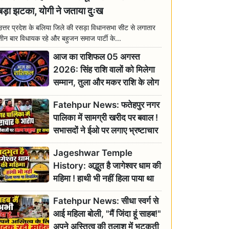
बड़ा झटका, योगी ने जताया दुःख
उत्तर प्रदेश के बलिया जिले की रसड़ा विधानसभा सीट से लगातार
तीन बार विधायक रहे और बहुजन समाज पार्टी के...
आज का राशिफल 05 अगस्त
2026: सिंह राशि वालों को मिलेगा
सम्मान, तुला और मकर राशि के लोग
रहें सतर्क
Fatehpur News: फतेहपुर नगर
पालिका में सामग्री खरीद पर बवाल !
सभासदों ने ईओ पर लगाए भ्रष्टाचार
के गंभीर आरोप
Jageshwar Temple
History: अद्भुत है जागेश्वर धाम की
महिमा ! हाथी भी नहीं हिला पाया था
शिवलिंग, जानिए क्या है इसका
Fatehpur News: सीधा स्वर्ग से
इतिहास
आई महिला बोली, "मैं जिंदा हूं साहब!"
अपने अस्तित्व की तलाश में भटकती