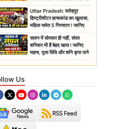
रही बुजुर्ग, एसडीएम ने दिए जांच के
Uttar Pradesh: फतेहपुर
आदेश
हिस्ट्रीशीटर हत्याकांड का खुलासा,
महिला समेत 5 गिरफ्तार ! जानिए
क्या था कनेक्शन?
सावन में सोमवार ही नहीं, संपत
शनिवार भी हैं बेहद खास ! जानिए
महत्व, पूजा विधि और शनि कृपा पाने
के आसान उपाय
ollow Us