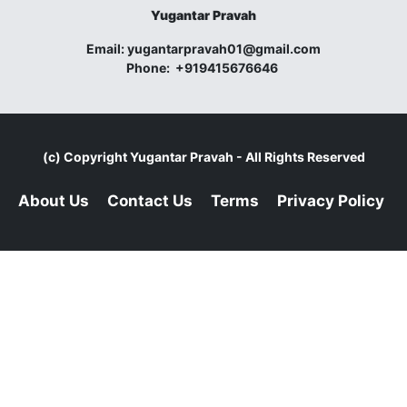
Yugantar Pravah
Email:
yugantarpravah01@gmail.com
Phone:
+919415676646
(c) Copyright
Yugantar Pravah
- All Rights Reserved
About Us
Contact Us
Terms
Privacy Policy