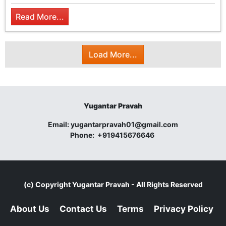
Read More...
Load More...
Yugantar Pravah
Email:
yugantarpravah01@gmail.com
Phone:
+919415676646
(c) Copyright
Yugantar Pravah
- All Rights Reserved
About Us
Contact Us
Terms
Privacy Policy