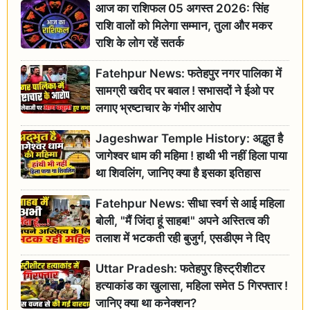
आज का राशिफल 05 अगस्त 2026: सिंह
राशि वालों को मिलेगा सम्मान, तुला और मकर
राशि के लोग रहें सतर्क
Fatehpur News: फतेहपुर नगर पालिका में
सामग्री खरीद पर बवाल ! सभासदों ने ईओ पर
लगाए भ्रष्टाचार के गंभीर आरोप
Jageshwar Temple History: अद्भुत है
जागेश्वर धाम की महिमा ! हाथी भी नहीं हिला पाया
था शिवलिंग, जानिए क्या है इसका इतिहास
Fatehpur News: सीधा स्वर्ग से आई महिला
बोली, "मैं जिंदा हूं साहब!" अपने अस्तित्व की
तलाश में भटकती रही बुजुर्ग, एसडीएम ने दिए
जांच के आदेश
Uttar Pradesh: फतेहपुर हिस्ट्रीशीटर
हत्याकांड का खुलासा, महिला समेत 5 गिरफ्तार !
जानिए क्या था कनेक्शन?