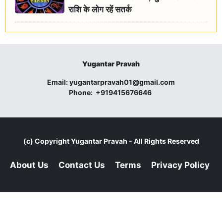
राशि के लोग रहें सतर्क
Yugantar Pravah
Email:
yugantarpravah01@gmail.com
Phone:
+919415676646
(c) Copyright
Yugantar Pravah
- All Rights Reserved
About Us
Contact Us
Terms
Privacy Policy