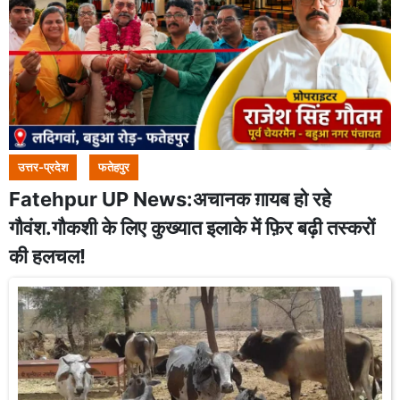
उत्तर-प्रदेश
फतेहपुर
Fatehpur UP News:अचानक ग़ायब हो रहे
गौवंश.गौकशी के लिए कुख्यात इलाके में फ़िर बढ़ी तस्करों
की हलचल!