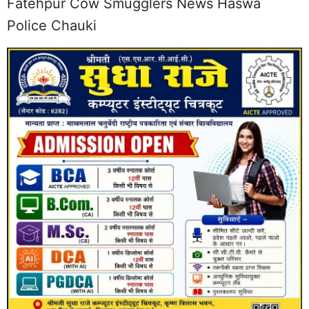
Fatehpur Cow Smugglers News Haswa
Police Chauki