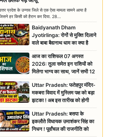
मिल छलक पड़े आंसू
उत्तर प्रदेश के उन्नाव जिले से एक ऐसा मामला सामने आया है
जिसने हर किसी को हैरान कर दिया. 28...
Baidyanath Dham
Jyotirlinga: रोगों से मुक्ति दिलाने
वाले बाबा बैद्यनाथ धाम का क्या है
रावण से संबंध? जानिए ज्योतिर्लिंग की
आज का राशिफल 07 अगस्त
महिमा
2026: तुला समेत इन राशियों को
मिलेगा भाग्य का साथ, जानें सभी 12
राशियों का दैनिक भाग्यफल
Uttar Pradesh: फतेहपुर मंदिर-
मकबरा विवाद में मुस्लिम पक्ष को बड़ा
झटका ! अब इस तारीख को होगी
सुनवाई
Uttar Pradesh: बसपा के
इकलौते विधायक उमाशंकर सिंह का
निधन ! पूर्वांचल की राजनीति को
बड़ा झटका, योगी ने जताया दुःख