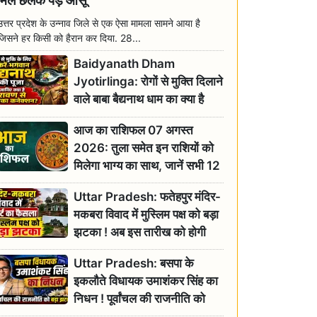
मिल छलक पड़े आंसू
उत्तर प्रदेश के उन्नाव जिले से एक ऐसा मामला सामने आया है
जिसने हर किसी को हैरान कर दिया. 28...
Baidyanath Dham
Jyotirlinga: रोगों से मुक्ति दिलाने
वाले बाबा बैद्यनाथ धाम का क्या है
रावण से संबंध? जानिए ज्योतिर्लिंग की
आज का राशिफल 07 अगस्त
महिमा
2026: तुला समेत इन राशियों को
मिलेगा भाग्य का साथ, जानें सभी 12
राशियों का दैनिक भाग्यफल
Uttar Pradesh: फतेहपुर मंदिर-
मकबरा विवाद में मुस्लिम पक्ष को बड़ा
झटका ! अब इस तारीख को होगी
सुनवाई
Uttar Pradesh: बसपा के
इकलौते विधायक उमाशंकर सिंह का
निधन ! पूर्वांचल की राजनीति को
बड़ा झटका, योगी ने जताया दुःख