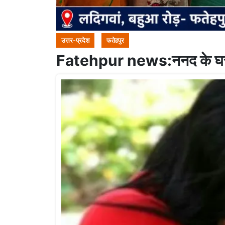
उत्तर-प्रदेश
फतेहपुर
Fatehpur news:ननद के घर पह