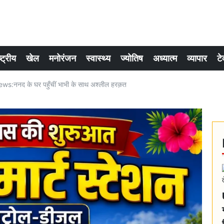
्ट्रीय
खेल
मनोरंजन
स्वास्थ्य
ज्योतिष
अध्यात्म
व्यापार
टे
s:ननद के घर पहुँचीं भाभी के साथ अश्लील हरक़त