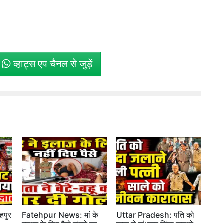
े
व्हाट्स एप चैनल से जुड़ें
पुर
Fatehpur News: मां के
Uttar Pradesh: पति को