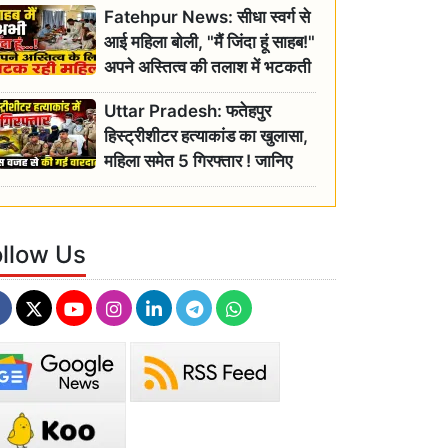
Fatehpur News: सीधा स्वर्ग से
इतिहास
आई महिला बोली, "मैं जिंदा हूं साहब!"
अपने अस्तित्व की तलाश में भटकती
रही बुजुर्ग, एसडीएम ने दिए जांच के
Uttar Pradesh: फतेहपुर
आदेश
हिस्ट्रीशीटर हत्याकांड का खुलासा,
महिला समेत 5 गिरफ्तार ! जानिए
क्या था कनेक्शन?
ollow Us