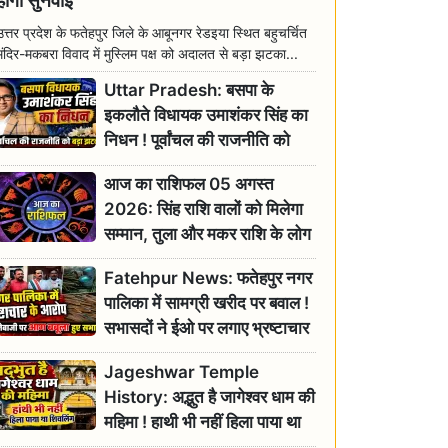
होगी सुनवाई
उत्तर प्रदेश के फतेहपुर जिले के आबूनगर रेडइया स्थित बहुचर्चित
मंदिर-मकबरा विवाद में मुस्लिम पक्ष को अदालत से बड़ा झटका...
Uttar Pradesh: बसपा के
इकलौते विधायक उमाशंकर सिंह का
निधन ! पूर्वांचल की राजनीति को
बड़ा झटका, योगी ने जताया दुःख
आज का राशिफल 05 अगस्त
2026: सिंह राशि वालों को मिलेगा
सम्मान, तुला और मकर राशि के लोग
रहें सतर्क
Fatehpur News: फतेहपुर नगर
पालिका में सामग्री खरीद पर बवाल !
सभासदों ने ईओ पर लगाए भ्रष्टाचार
के गंभीर आरोप
Jageshwar Temple
History: अद्भुत है जागेश्वर धाम की
महिमा ! हाथी भी नहीं हिला पाया था
शिवलिंग, जानिए क्या है इसका