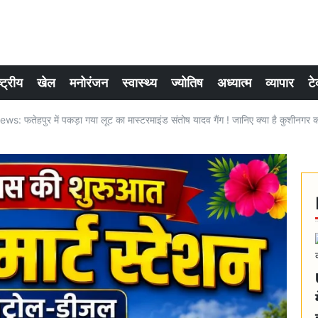
्ट्रीय
खेल
मनोरंजन
स्वास्थ्य
ज्योतिष
अध्यात्म
व्यापार
टे
: फतेहपुर में पकड़ा गया लूट का मास्टरमाइंड संतोष यादव गैंग ! जानिए क्या है कुशीनगर 