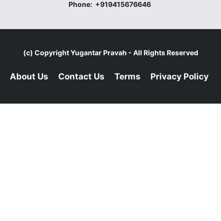
Phone:
+919415676646
(c) Copyright
Yugantar Pravah
- All Rights Reserved
About Us
Contact Us
Terms
Privacy Policy