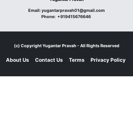
Email:
yugantarpravah01@gmail.com
Phone:
+919415676646
(c) Copyright
Yugantar Pravah
- All Rights Reserved
About Us
Contact Us
Terms
Privacy Policy