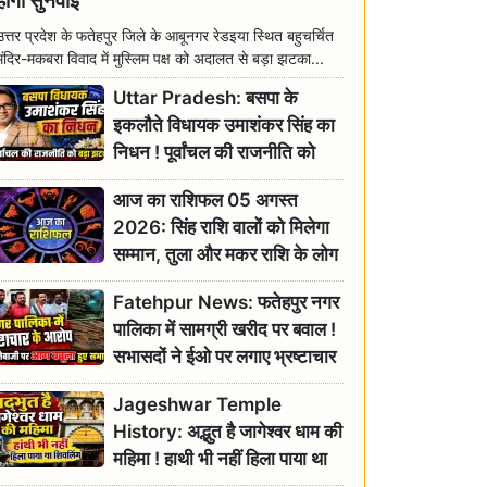
होगी सुनवाई
उत्तर प्रदेश के फतेहपुर जिले के आबूनगर रेडइया स्थित बहुचर्चित
मंदिर-मकबरा विवाद में मुस्लिम पक्ष को अदालत से बड़ा झटका...
Uttar Pradesh: बसपा के
इकलौते विधायक उमाशंकर सिंह का
निधन ! पूर्वांचल की राजनीति को
बड़ा झटका, योगी ने जताया दुःख
आज का राशिफल 05 अगस्त
2026: सिंह राशि वालों को मिलेगा
सम्मान, तुला और मकर राशि के लोग
रहें सतर्क
Fatehpur News: फतेहपुर नगर
पालिका में सामग्री खरीद पर बवाल !
सभासदों ने ईओ पर लगाए भ्रष्टाचार
के गंभीर आरोप
Jageshwar Temple
History: अद्भुत है जागेश्वर धाम की
महिमा ! हाथी भी नहीं हिला पाया था
शिवलिंग, जानिए क्या है इसका