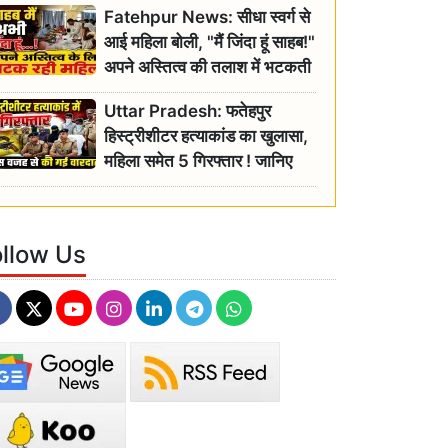
Fatehpur News: सीधा स्वर्ग से
इतिहास
आई महिला बोली, "मैं जिंदा हूं साहब!"
अपने अस्तित्व की तलाश में भटकती
रही बुजुर्ग, एसडीएम ने दिए जांच के
Uttar Pradesh: फतेहपुर
आदेश
हिस्ट्रीशीटर हत्याकांड का खुलासा,
महिला समेत 5 गिरफ्तार ! जानिए
क्या था कनेक्शन?
ollow Us