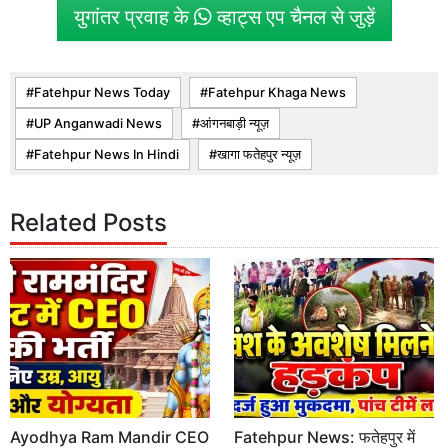
युगांतर प्रवाह के
व्हाट्स एप चैनल से जुड़ें
Fatehpur News Today
Fatehpur Khaga News
UP Anganwadi News
आंगनबाड़ी न्यूज़
Fatehpur News In Hindi
खागा फतेहपुर न्यूज़
Related Posts
Ayodhya Ram Mandir CEO
Fatehpur News: फतेहपुर में