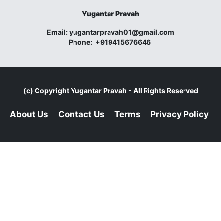
Yugantar Pravah
Email:
yugantarpravah01@gmail.com
Phone:
+919415676646
(c) Copyright
Yugantar Pravah
- All Rights Reserved
About Us
Contact Us
Terms
Privacy Policy