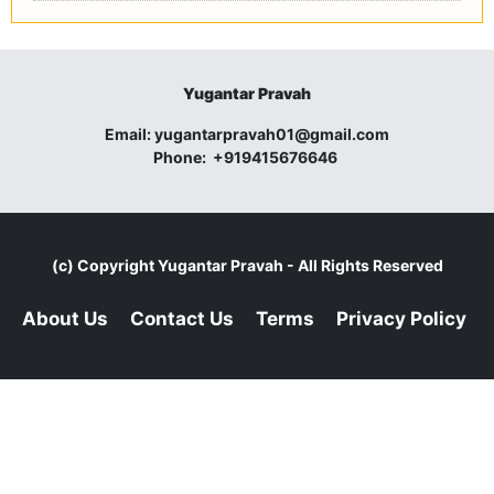
Yugantar Pravah
Email:
yugantarpravah01@gmail.com
Phone:
+919415676646
(c) Copyright
Yugantar Pravah
- All Rights Reserved
About Us
Contact Us
Terms
Privacy Policy