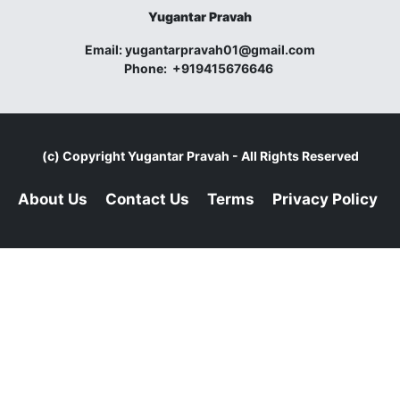
Yugantar Pravah
Email:
yugantarpravah01@gmail.com
Phone:
+919415676646
(c) Copyright
Yugantar Pravah
- All Rights Reserved
About Us
Contact Us
Terms
Privacy Policy