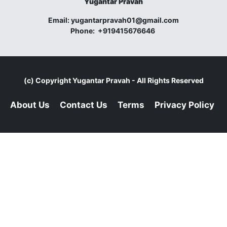
Yugantar Pravah
Email:
yugantarpravah01@gmail.com
Phone:
+919415676646
(c) Copyright
Yugantar Pravah
- All Rights Reserved
About Us
Contact Us
Terms
Privacy Policy