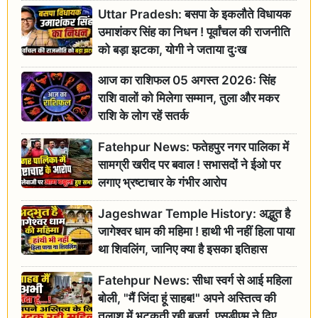
Uttar Pradesh: बसपा के इकलौते विधायक
उमाशंकर सिंह का निधन ! पूर्वांचल की राजनीति
को बड़ा झटका, योगी ने जताया दुःख
आज का राशिफल 05 अगस्त 2026: सिंह
राशि वालों को मिलेगा सम्मान, तुला और मकर
राशि के लोग रहें सतर्क
Fatehpur News: फतेहपुर नगर पालिका में
सामग्री खरीद पर बवाल ! सभासदों ने ईओ पर
लगाए भ्रष्टाचार के गंभीर आरोप
Jageshwar Temple History: अद्भुत है
जागेश्वर धाम की महिमा ! हाथी भी नहीं हिला पाया
था शिवलिंग, जानिए क्या है इसका इतिहास
Fatehpur News: सीधा स्वर्ग से आई महिला
बोली, "मैं जिंदा हूं साहब!" अपने अस्तित्व की
तलाश में भटकती रही बुजुर्ग, एसडीएम ने दिए