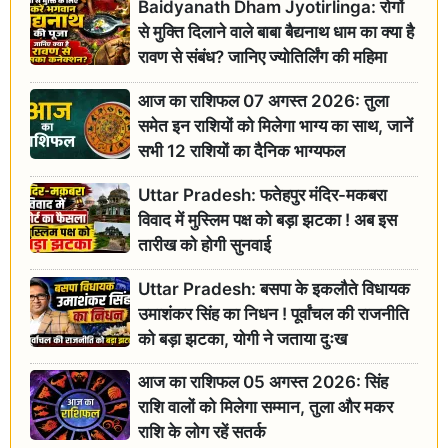
Baidyanath Dham Jyotirlinga: रोगों
से मुक्ति दिलाने वाले बाबा बैद्यनाथ धाम का क्या है
रावण से संबंध? जानिए ज्योतिर्लिंग की महिमा
आज का राशिफल 07 अगस्त 2026: तुला
समेत इन राशियों को मिलेगा भाग्य का साथ, जानें
सभी 12 राशियों का दैनिक भाग्यफल
Uttar Pradesh: फतेहपुर मंदिर-मकबरा
विवाद में मुस्लिम पक्ष को बड़ा झटका ! अब इस
तारीख को होगी सुनवाई
Uttar Pradesh: बसपा के इकलौते विधायक
उमाशंकर सिंह का निधन ! पूर्वांचल की राजनीति
को बड़ा झटका, योगी ने जताया दुःख
आज का राशिफल 05 अगस्त 2026: सिंह
राशि वालों को मिलेगा सम्मान, तुला और मकर
राशि के लोग रहें सतर्क