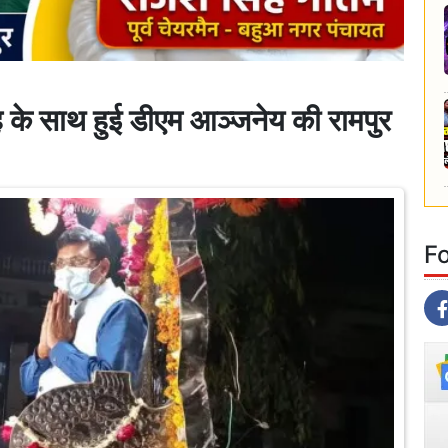
े साथ हुई डीएम आञ्जनेय की रामपुर
F