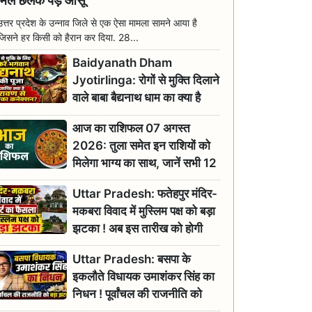
मिल छलक पड़े आंसू
उत्तर प्रदेश के उन्नाव जिले से एक ऐसा मामला सामने आया है
जिसने हर किसी को हैरान कर दिया. 28...
Baidyanath Dham
Jyotirlinga: रोगों से मुक्ति दिलाने
वाले बाबा बैद्यनाथ धाम का क्या है
रावण से संबंध? जानिए ज्योतिर्लिंग की
आज का राशिफल 07 अगस्त
महिमा
2026: तुला समेत इन राशियों को
मिलेगा भाग्य का साथ, जानें सभी 12
राशियों का दैनिक भाग्यफल
Uttar Pradesh: फतेहपुर मंदिर-
मकबरा विवाद में मुस्लिम पक्ष को बड़ा
झटका ! अब इस तारीख को होगी
सुनवाई
Uttar Pradesh: बसपा के
इकलौते विधायक उमाशंकर सिंह का
निधन ! पूर्वांचल की राजनीति को
बड़ा झटका, योगी ने जताया दुःख