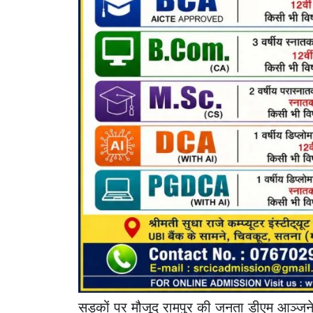
सड़कों पर मौजूद रामपुर की जनता डीएम आञ्जनेय