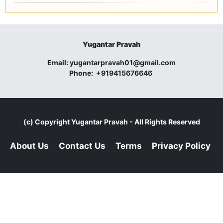
Yugantar Pravah
Email:
yugantarpravah01@gmail.com
Phone:
+919415676646
(c) Copyright
Yugantar Pravah
- All Rights Reserved
About Us
Contact Us
Terms
Privacy Policy