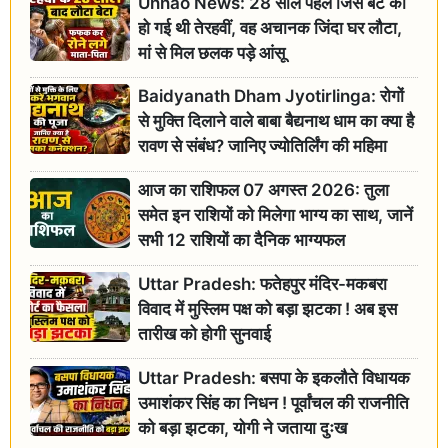
Unnao News: 28 साल पहले जिस बेटे की
हो गई थी तेरहवीं, वह अचानक जिंदा घर लौटा,
मां से मिल छलक पड़े आंसू
Baidyanath Dham Jyotirlinga: रोगों
से मुक्ति दिलाने वाले बाबा बैद्यनाथ धाम का क्या है
रावण से संबंध? जानिए ज्योतिर्लिंग की महिमा
आज का राशिफल 07 अगस्त 2026: तुला
समेत इन राशियों को मिलेगा भाग्य का साथ, जानें
सभी 12 राशियों का दैनिक भाग्यफल
Uttar Pradesh: फतेहपुर मंदिर-मकबरा
विवाद में मुस्लिम पक्ष को बड़ा झटका ! अब इस
तारीख को होगी सुनवाई
Uttar Pradesh: बसपा के इकलौते विधायक
उमाशंकर सिंह का निधन ! पूर्वांचल की राजनीति
को बड़ा झटका, योगी ने जताया दुःख