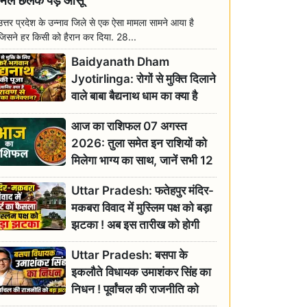
मिल छलक पड़े आंसू
उत्तर प्रदेश के उन्नाव जिले से एक ऐसा मामला सामने आया है
जिसने हर किसी को हैरान कर दिया. 28...
Baidyanath Dham
Jyotirlinga: रोगों से मुक्ति दिलाने
वाले बाबा बैद्यनाथ धाम का क्या है
रावण से संबंध? जानिए ज्योतिर्लिंग की
आज का राशिफल 07 अगस्त
महिमा
2026: तुला समेत इन राशियों को
मिलेगा भाग्य का साथ, जानें सभी 12
राशियों का दैनिक भाग्यफल
Uttar Pradesh: फतेहपुर मंदिर-
मकबरा विवाद में मुस्लिम पक्ष को बड़ा
झटका ! अब इस तारीख को होगी
सुनवाई
Uttar Pradesh: बसपा के
इकलौते विधायक उमाशंकर सिंह का
निधन ! पूर्वांचल की राजनीति को
बड़ा झटका, योगी ने जताया दुःख