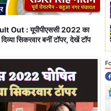
t Out : यूपीपीएससी 2022 का
व्या सिकरवार बनीं टॉपर, देखें टॉप
F