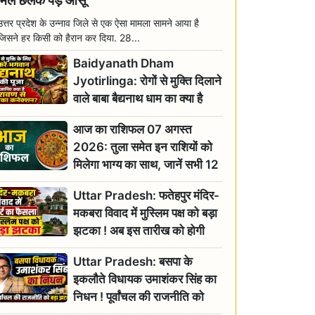
मिल छलक पड़े आंसू
उत्तर प्रदेश के उन्नाव जिले से एक ऐसा मामला सामने आया है
जिसने हर किसी को हैरान कर दिया. 28...
Baidyanath Dham
Jyotirlinga: रोगों से मुक्ति दिलाने
वाले बाबा बैद्यनाथ धाम का क्या है
रावण से संबंध? जानिए ज्योतिर्लिंग की
आज का राशिफल 07 अगस्त
महिमा
2026: तुला समेत इन राशियों को
मिलेगा भाग्य का साथ, जानें सभी 12
राशियों का दैनिक भाग्यफल
Uttar Pradesh: फतेहपुर मंदिर-
मकबरा विवाद में मुस्लिम पक्ष को बड़ा
झटका ! अब इस तारीख को होगी
सुनवाई
Uttar Pradesh: बसपा के
इकलौते विधायक उमाशंकर सिंह का
निधन ! पूर्वांचल की राजनीति को
बड़ा झटका, योगी ने जताया दुःख