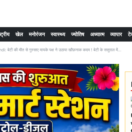
्ट्रीय
खेल
मनोरंजन
स्वास्थ्य
ज्योतिष
अध्यात्म
व्यापार
टे
बेटी की मौत से गुस्साए मायके पक्ष ने उठाया खौफ़नाक कदम ! बेटी के ससुराल में...