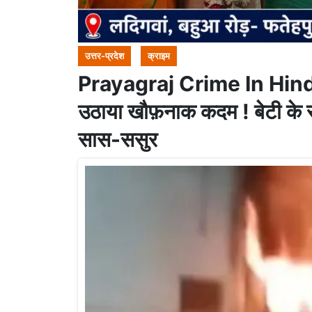
उत्तर-प्रदेश
क्राइम
Prayagraj Crime In Hindi: बे
उठाया खौफ़नाक कदम ! बेटी के स
सास-ससुर