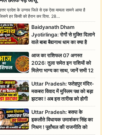
मिल छलक पड़े आंसू
उत्तर प्रदेश के उन्नाव जिले से एक ऐसा मामला सामने आया है
जिसने हर किसी को हैरान कर दिया. 28...
Baidyanath Dham
Jyotirlinga: रोगों से मुक्ति दिलाने
वाले बाबा बैद्यनाथ धाम का क्या है
रावण से संबंध? जानिए ज्योतिर्लिंग की
आज का राशिफल 07 अगस्त
महिमा
2026: तुला समेत इन राशियों को
मिलेगा भाग्य का साथ, जानें सभी 12
राशियों का दैनिक भाग्यफल
Uttar Pradesh: फतेहपुर मंदिर-
मकबरा विवाद में मुस्लिम पक्ष को बड़ा
झटका ! अब इस तारीख को होगी
सुनवाई
Uttar Pradesh: बसपा के
इकलौते विधायक उमाशंकर सिंह का
निधन ! पूर्वांचल की राजनीति को
बड़ा झटका, योगी ने जताया दुःख