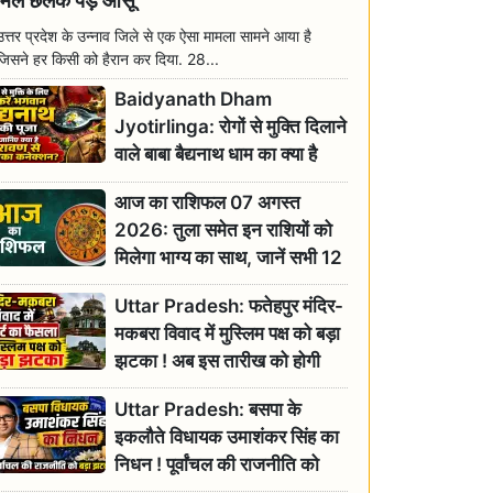
मिल छलक पड़े आंसू
उत्तर प्रदेश के उन्नाव जिले से एक ऐसा मामला सामने आया है
जिसने हर किसी को हैरान कर दिया. 28...
Baidyanath Dham
Jyotirlinga: रोगों से मुक्ति दिलाने
वाले बाबा बैद्यनाथ धाम का क्या है
रावण से संबंध? जानिए ज्योतिर्लिंग की
आज का राशिफल 07 अगस्त
महिमा
2026: तुला समेत इन राशियों को
मिलेगा भाग्य का साथ, जानें सभी 12
राशियों का दैनिक भाग्यफल
Uttar Pradesh: फतेहपुर मंदिर-
मकबरा विवाद में मुस्लिम पक्ष को बड़ा
झटका ! अब इस तारीख को होगी
सुनवाई
Uttar Pradesh: बसपा के
इकलौते विधायक उमाशंकर सिंह का
निधन ! पूर्वांचल की राजनीति को
बड़ा झटका, योगी ने जताया दुःख