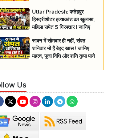
रही बुजुर्ग, एसडीएम ने दिए जांच के
Uttar Pradesh: फतेहपुर
आदेश
हिस्ट्रीशीटर हत्याकांड का खुलासा,
महिला समेत 5 गिरफ्तार ! जानिए
क्या था कनेक्शन?
सावन में सोमवार ही नहीं, संपत
शनिवार भी हैं बेहद खास ! जानिए
महत्व, पूजा विधि और शनि कृपा पाने
के आसान उपाय
ollow Us