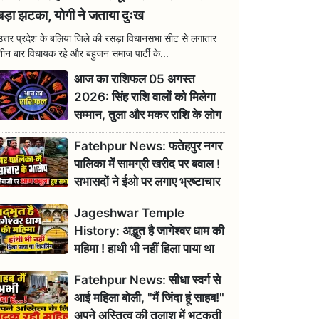
बड़ा झटका, योगी ने जताया दुःख
उत्तर प्रदेश के बलिया जिले की रसड़ा विधानसभा सीट से लगातार
तीन बार विधायक रहे और बहुजन समाज पार्टी के...
आज का राशिफल 05 अगस्त
2026: सिंह राशि वालों को मिलेगा
सम्मान, तुला और मकर राशि के लोग
रहें सतर्क
Fatehpur News: फतेहपुर नगर
पालिका में सामग्री खरीद पर बवाल !
सभासदों ने ईओ पर लगाए भ्रष्टाचार
के गंभीर आरोप
Jageshwar Temple
History: अद्भुत है जागेश्वर धाम की
महिमा ! हाथी भी नहीं हिला पाया था
शिवलिंग, जानिए क्या है इसका
Fatehpur News: सीधा स्वर्ग से
इतिहास
आई महिला बोली, "मैं जिंदा हूं साहब!"
अपने अस्तित्व की तलाश में भटकती