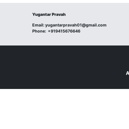
Yugantar Pravah
Email:
yugantarpravah01@gmail.com
Phone:
+919415676646
A