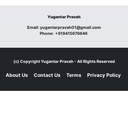
Yugantar Pravah
Email:
yugantarpravah01@gmail.com
Phone:
+919415676646
(c) Copyright
Yugantar Pravah
- All Rights Reserved
About Us
Contact Us
Terms
Privacy Policy