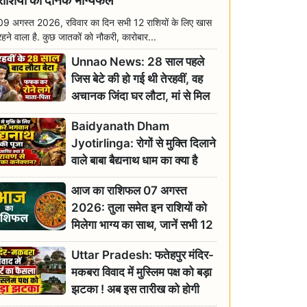
राशियों का दैनिक भाग्यफल
09 अगस्त 2026, रविवार का दिन सभी 12 राशियों के लिए खास
रहने वाला है. कुछ जातकों को नौकरी, कारोबार...
Unnao News: 28 साल पहले
जिस बेटे की हो गई थी तेरहवीं, वह
अचानक जिंदा घर लौटा, मां से मिल
छलक पड़े आंसू
Baidyanath Dham
Jyotirlinga: रोगों से मुक्ति दिलाने
वाले बाबा बैद्यनाथ धाम का क्या है
रावण से संबंध? जानिए ज्योतिर्लिंग की
आज का राशिफल 07 अगस्त
महिमा
2026: तुला समेत इन राशियों को
मिलेगा भाग्य का साथ, जानें सभी 12
राशियों का दैनिक भाग्यफल
Uttar Pradesh: फतेहपुर मंदिर-
मकबरा विवाद में मुस्लिम पक्ष को बड़ा
झटका ! अब इस तारीख को होगी
सुनवाई