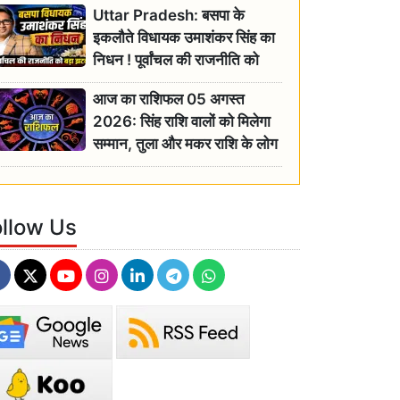
Uttar Pradesh: बसपा के
इकलौते विधायक उमाशंकर सिंह का
निधन ! पूर्वांचल की राजनीति को
बड़ा झटका, योगी ने जताया दुःख
आज का राशिफल 05 अगस्त
2026: सिंह राशि वालों को मिलेगा
सम्मान, तुला और मकर राशि के लोग
रहें सतर्क
ollow Us