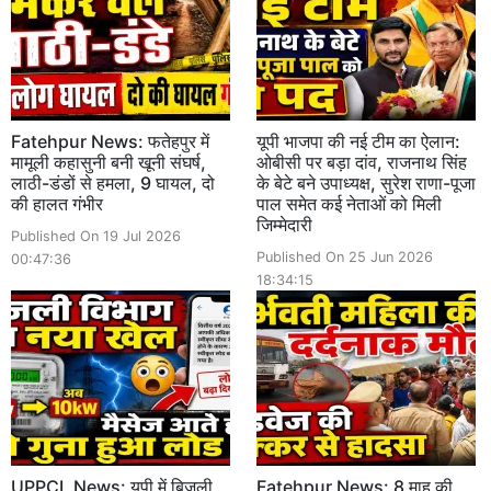
Fatehpur News: फतेहपुर में
यूपी भाजपा की नई टीम का ऐलान:
मामूली कहासुनी बनी खूनी संघर्ष,
ओबीसी पर बड़ा दांव, राजनाथ सिंह
लाठी-डंडों से हमला, 9 घायल, दो
के बेटे बने उपाध्यक्ष, सुरेश राणा-पूजा
की हालत गंभीर
पाल समेत कई नेताओं को मिली
जिम्मेदारी
Published On 19 Jul 2026
Published On 25 Jun 2026
00:47:36
18:34:15
UPPCL News: यूपी में बिजली
Fatehpur News: 8 माह की