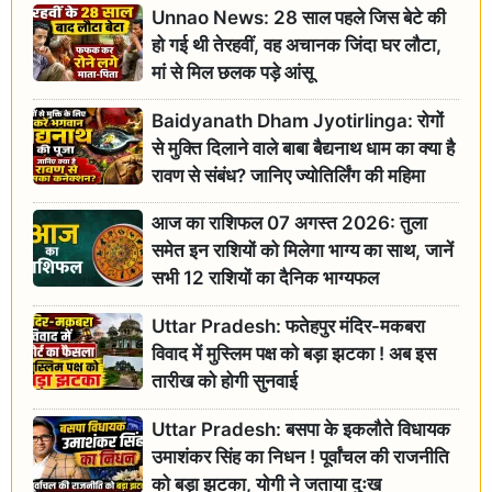
Unnao News: 28 साल पहले जिस बेटे की
हो गई थी तेरहवीं, वह अचानक जिंदा घर लौटा,
मां से मिल छलक पड़े आंसू
Baidyanath Dham Jyotirlinga: रोगों
से मुक्ति दिलाने वाले बाबा बैद्यनाथ धाम का क्या है
रावण से संबंध? जानिए ज्योतिर्लिंग की महिमा
आज का राशिफल 07 अगस्त 2026: तुला
समेत इन राशियों को मिलेगा भाग्य का साथ, जानें
सभी 12 राशियों का दैनिक भाग्यफल
Uttar Pradesh: फतेहपुर मंदिर-मकबरा
विवाद में मुस्लिम पक्ष को बड़ा झटका ! अब इस
तारीख को होगी सुनवाई
Uttar Pradesh: बसपा के इकलौते विधायक
उमाशंकर सिंह का निधन ! पूर्वांचल की राजनीति
को बड़ा झटका, योगी ने जताया दुःख