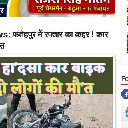
तेहपुर में रफ्तार का कहर ! कार
'त
F