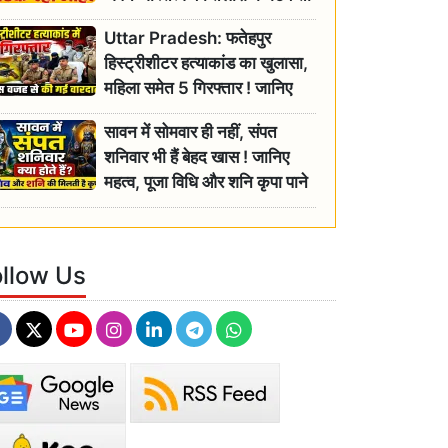
रही बुजुर्ग, एसडीएम ने दिए जांच के
Uttar Pradesh: फतेहपुर
आदेश
हिस्ट्रीशीटर हत्याकांड का खुलासा,
महिला समेत 5 गिरफ्तार ! जानिए
क्या था कनेक्शन?
सावन में सोमवार ही नहीं, संपत
शनिवार भी हैं बेहद खास ! जानिए
महत्व, पूजा विधि और शनि कृपा पाने
के आसान उपाय
ollow Us