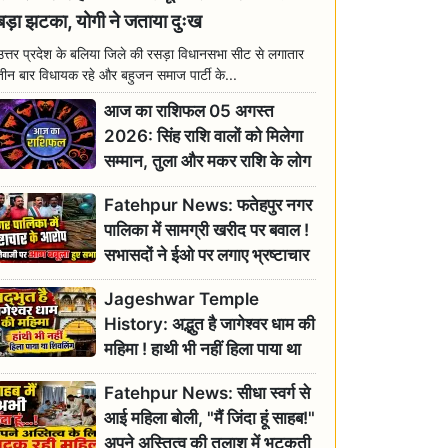
बड़ा झटका, योगी ने जताया दुःख
उत्तर प्रदेश के बलिया जिले की रसड़ा विधानसभा सीट से लगातार
तीन बार विधायक रहे और बहुजन समाज पार्टी के...
आज का राशिफल 05 अगस्त
2026: सिंह राशि वालों को मिलेगा
सम्मान, तुला और मकर राशि के लोग
रहें सतर्क
Fatehpur News: फतेहपुर नगर
पालिका में सामग्री खरीद पर बवाल !
सभासदों ने ईओ पर लगाए भ्रष्टाचार
के गंभीर आरोप
Jageshwar Temple
History: अद्भुत है जागेश्वर धाम की
महिमा ! हाथी भी नहीं हिला पाया था
शिवलिंग, जानिए क्या है इसका
Fatehpur News: सीधा स्वर्ग से
इतिहास
आई महिला बोली, "मैं जिंदा हूं साहब!"
अपने अस्तित्व की तलाश में भटकती