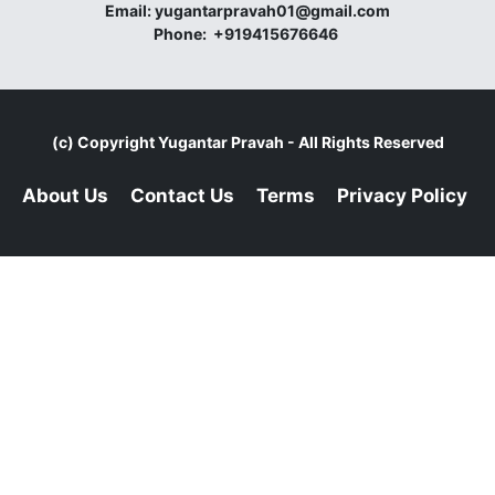
Email:
yugantarpravah01@gmail.com
Phone:
+919415676646
(c) Copyright
Yugantar Pravah
- All Rights Reserved
About Us
Contact Us
Terms
Privacy Policy