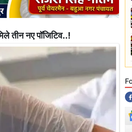
 मिले तीन नए पॉजिटिव..!
F