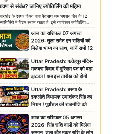
रावण से संबंध? जानिए ज्योतिर्लिंग की महिमा
झारखंड के देवघर स्थित बाबा बैद्यनाथ धाम भगवान शिव के 12
ज्योतिर्लिंगों में विशेष स्थान रखता है. इसे रावणेश्वर ज्योतिर्लिंग...
आज का राशिफल 07 अगस्त
2026: तुला समेत इन राशियों को
मिलेगा भाग्य का साथ, जानें सभी 12
राशियों का दैनिक भाग्यफल
Uttar Pradesh: फतेहपुर मंदिर-
मकबरा विवाद में मुस्लिम पक्ष को बड़ा
झटका ! अब इस तारीख को होगी
सुनवाई
Uttar Pradesh: बसपा के
इकलौते विधायक उमाशंकर सिंह का
निधन ! पूर्वांचल की राजनीति को
बड़ा झटका, योगी ने जताया दुःख
आज का राशिफल 05 अगस्त
2026: सिंह राशि वालों को मिलेगा
सम्मान, तुला और मकर राशि के लोग