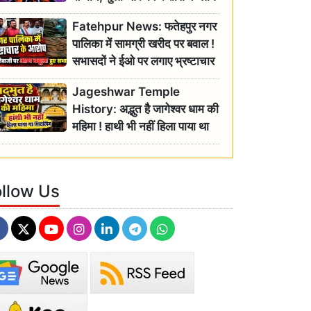
रहें सतर्क
Fatehpur News: फतेहपुर नगर
पालिका में सामग्री खरीद पर बवाल !
सभासदों ने ईओ पर लगाए भ्रष्टाचार
के गंभीर आरोप
Jageshwar Temple
History: अद्भुत है जागेश्वर धाम की
महिमा ! हाथी भी नहीं हिला पाया था
शिवलिंग, जानिए क्या है इसका
इतिहास
ollow Us