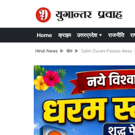
Home
क्राइम
उत्तरप्रदेश ▾
राजनीति
राष
Hindi News
खेल
Salim Durani Passes Away : दर्शको