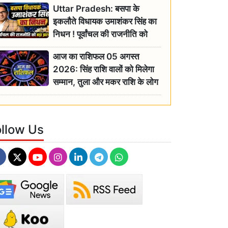
Uttar Pradesh: बसपा के
इकलौते विधायक उमाशंकर सिंह का
निधन ! पूर्वांचल की राजनीति को
बड़ा झटका, योगी ने जताया दुःख
आज का राशिफल 05 अगस्त
2026: सिंह राशि वालों को मिलेगा
सम्मान, तुला और मकर राशि के लोग
रहें सतर्क
ollow Us