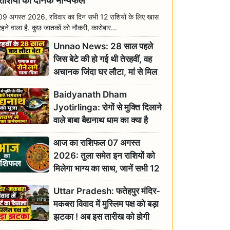
राशियों का दैनिक भाग्यफल
09 अगस्त 2026, रविवार का दिन सभी 12 राशियों के लिए खास
रहने वाला है. कुछ जातकों को नौकरी, कारोबार...
Unnao News: 28 साल पहले
जिस बेटे की हो गई थी तेरहवीं, वह
अचानक जिंदा घर लौटा, मां से मिल
छलक पड़े आंसू
Baidyanath Dham
Jyotirlinga: रोगों से मुक्ति दिलाने
वाले बाबा बैद्यनाथ धाम का क्या है
रावण से संबंध? जानिए ज्योतिर्लिंग की
आज का राशिफल 07 अगस्त
महिमा
2026: तुला समेत इन राशियों को
मिलेगा भाग्य का साथ, जानें सभी 12
राशियों का दैनिक भाग्यफल
Uttar Pradesh: फतेहपुर मंदिर-
मकबरा विवाद में मुस्लिम पक्ष को बड़ा
झटका ! अब इस तारीख को होगी
सुनवाई