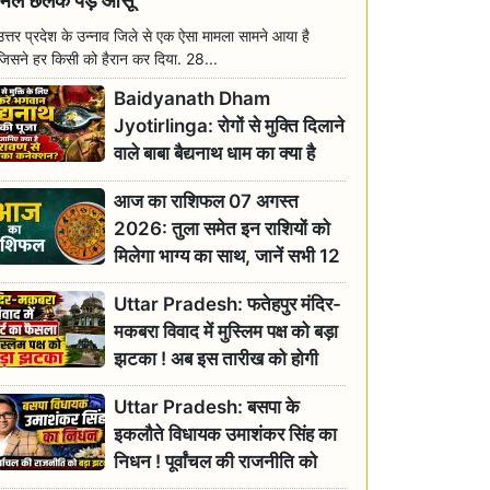
मिल छलक पड़े आंसू
उत्तर प्रदेश के उन्नाव जिले से एक ऐसा मामला सामने आया है
जिसने हर किसी को हैरान कर दिया. 28...
Baidyanath Dham
Jyotirlinga: रोगों से मुक्ति दिलाने
वाले बाबा बैद्यनाथ धाम का क्या है
रावण से संबंध? जानिए ज्योतिर्लिंग की
आज का राशिफल 07 अगस्त
महिमा
2026: तुला समेत इन राशियों को
मिलेगा भाग्य का साथ, जानें सभी 12
राशियों का दैनिक भाग्यफल
Uttar Pradesh: फतेहपुर मंदिर-
मकबरा विवाद में मुस्लिम पक्ष को बड़ा
झटका ! अब इस तारीख को होगी
सुनवाई
Uttar Pradesh: बसपा के
इकलौते विधायक उमाशंकर सिंह का
निधन ! पूर्वांचल की राजनीति को
बड़ा झटका, योगी ने जताया दुःख