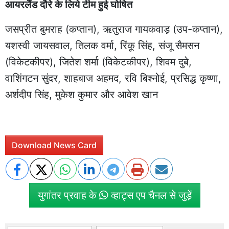
आयरलैंड दौरे के लिये टीम हुई घोषित
जसप्रीत बुमराह (कप्तान), ऋतुराज गायकवाड़ (उप-कप्तान),
यशस्वी जायसवाल, तिलक वर्मा, रिंकू सिंह, संजू सैमसन
(विकेटकीपर), जितेश शर्मा (विकेटकीपर), शिवम दुबे,
वाशिंगटन सुंदर, शाहबाज अहमद, रवि बिश्नोई, प्रसिद्ध कृष्णा,
अर्शदीप सिंह, मुकेश कुमार और आवेश खान
Download News Card
युगांतर प्रवाह के
व्हाट्स एप चैनल से जुड़ें