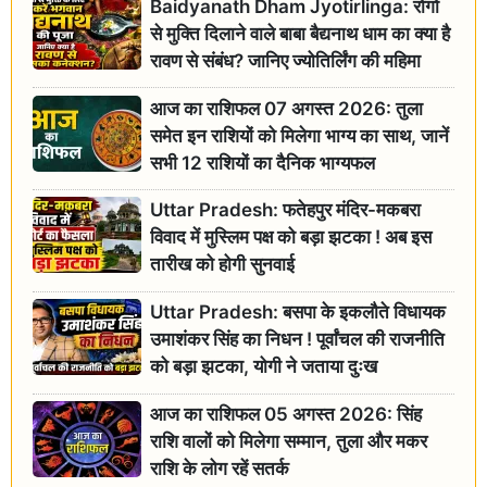
Baidyanath Dham Jyotirlinga: रोगों
से मुक्ति दिलाने वाले बाबा बैद्यनाथ धाम का क्या है
रावण से संबंध? जानिए ज्योतिर्लिंग की महिमा
आज का राशिफल 07 अगस्त 2026: तुला
समेत इन राशियों को मिलेगा भाग्य का साथ, जानें
सभी 12 राशियों का दैनिक भाग्यफल
Uttar Pradesh: फतेहपुर मंदिर-मकबरा
विवाद में मुस्लिम पक्ष को बड़ा झटका ! अब इस
तारीख को होगी सुनवाई
Uttar Pradesh: बसपा के इकलौते विधायक
उमाशंकर सिंह का निधन ! पूर्वांचल की राजनीति
को बड़ा झटका, योगी ने जताया दुःख
आज का राशिफल 05 अगस्त 2026: सिंह
राशि वालों को मिलेगा सम्मान, तुला और मकर
राशि के लोग रहें सतर्क